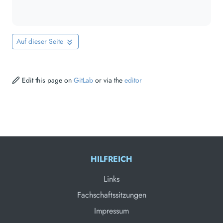
Auf dieser Seite
Edit this page on
GitLab
or via the
editor
HILFREICH
Links
Fachschaftssitzungen
Impressum